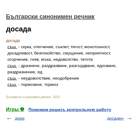
Български синонимен речник
досада
досада
същ.
-
скука, отегчение, съклет, тягост, монотонност,
досадливост, безпокойство, смущение, неприятност,
огорчение, гняв, мъка, недоволство, тегота
същ.
-
дразнене, раздразване, разсърдване, ядосване,
раздразнение, яд
същ.
-
неудоволствие, неодобрение
същ.
-
тормозене, тормоз
Български синонимен речник
.
2013
.
Игры ⚽
Поможем решить контрольную работу
дори
досаден