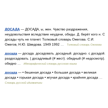
ДОСАДА
— ДОСАДА, ы, жен. Чувство раздражения,
неудовольствия вследствие неудачи, обиды. Д. берёт кого н. С
досады чуть не плачет. Толковый словарь Ожегова. С.И.
Ожегов, Н.Ю. Шведова. 1949 1992 …
Толковый словарь Ожегова
досада
— досада. досадовать. досадный. досадно. с досадой.
раздосадовать. | досадливый (# жест). обидный (# недосмотр).
обидно …
Идеографический словарь русского языка
досада
— • бешеная досада • большая досада • великая
досада • горькая досада • жгучая досада • крайняя досада …
Словарь русской идиоматики