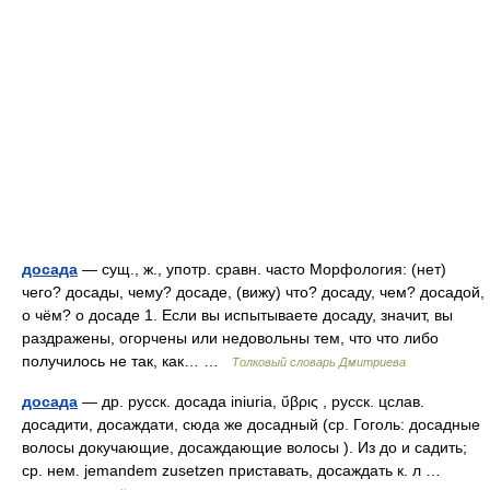
досада
— сущ., ж., употр. сравн. часто Морфология: (нет)
чего? досады, чему? досаде, (вижу) что? досаду, чем? досадой,
о чём? о досаде 1. Если вы испытываете досаду, значит, вы
раздражены, огорчены или недовольны тем, что что либо
получилось не так, как… …
Толковый словарь Дмитриева
досада
— др. русск. досада iniuria, ὕβρις , русск. цслав.
досадити, досаждати, сюда же досадный (ср. Гоголь: досадные
волосы докучающие, досаждающие волосы ). Из до и садить;
ср. нем. jemandem zusetzen приставать, досаждать к. л …