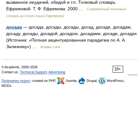
вызванное неудачей, обидой и т.п. Толковый словарь
Ефремовой. Т. Ф. Ефремова. 2000 …
Современный толковый
словарь русского языка Ефремовой
досада
— досада, досады, досады, досад, досаде, досадам,
досаду, досады, досадой, досадою, досадами, досаде, досадах
(Источник: «Полная акцентуированная парадигма по А. А.
Зализняку») …
Формы слов
© Academic, 2000-2026
18+
Contact us:
Technical Support
,
Advertising
Dictionaries export
, created on PHP,
Joomla,
Drupal,
WordPress,
MODx.